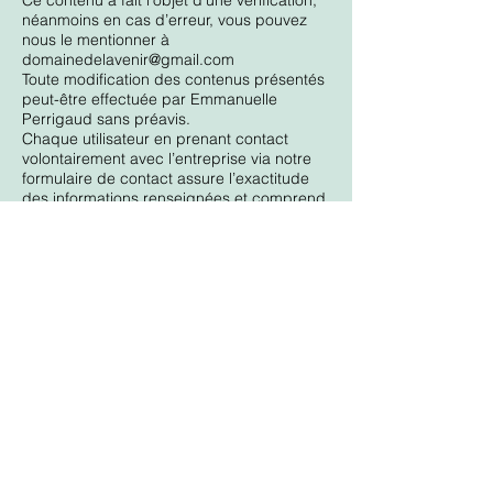
Ce contenu a fait l’objet d’une vérification,
néanmoins en cas d’erreur, vous pouvez
nous le mentionner à
domainedelavenir@gmail.com
Toute modification des contenus présentés
peut-être effectuée par Emmanuelle
Perrigaud sans préavis.
Chaque utilisateur en prenant contact
volontairement avec l’entreprise via notre
formulaire de contact assure l’exactitude
des informations renseignées et comprend
que ces informations peuvent être utilisées
à des fins commerciales. En revanche,
Emmanuelle Perrigaud garantit ne jamais
revendre ou partager ces informations.
Mentions légales
Domaine de l'Avenir -
06 73 24