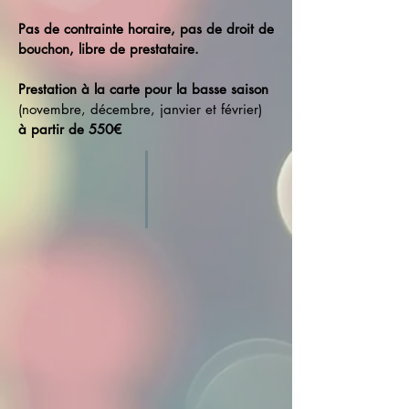
Pas de contrainte horaire, pas de droit de
bouchon, libre de prestataire.
Prestation à la carte pour la basse saison
(novembre, décembre, janvier et février)
à partir de 550€