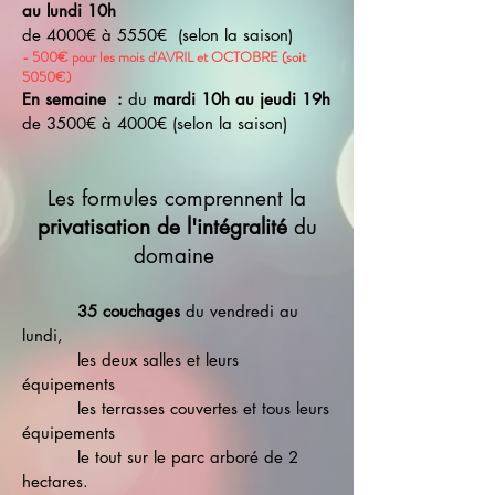
au lundi 10h
de 4000€ à 5550€ (selon la saison)
- 500€ pour les mois d'AVRIL et OCTOBRE​ (soit
5050€)
En semaine :
du
mardi 10h au jeudi 19h
de 3500€ à 4000€ (selon la saison)
Les formules comprennent la
privatisation de l'intégralité
du
domaine
35 couchages
du vendredi au
lundi,
les deux salles et leurs
équipements
les terrasses couvertes et tous leurs
équipements
le tout sur le parc arboré de 2
hectares.